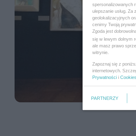
spersonalizowanych re
ulepszanie usług. Za
geolokalizacyjnych or
cenimy Twoją prywatno
Zgoda jest dobrowoln
się w lewym dolnym r
ale masz prawo sprzec
witrynie.
Zapoznaj się z poniż
internetowych. Szcze
Prywatności
i
Cookie
PARTNERZY