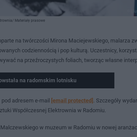
trownia/ Materiały prasowe
dą oparte na twórczości Mirona Maciejewskiego, malarza 
owanych codziennością i pop kulturą. Uczestnicy, korzyst
wywać na przeźroczystych foliach, tworząc własne interp
owstała na radomskim lotnisku
na pod adresem e-mail
[email protected]
. Szczegóły wyda
ztuki Współczesnej Elektrownia w Radomiu.
Malczewskiego w muzeum w Radomiu w nowej aranżac