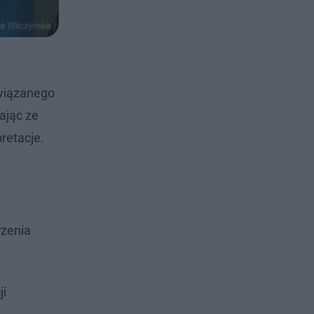
związanego
ając ze
retacje.
rzenia
ji