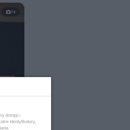
14
y dostęp i
lne identyfikatory,
iania