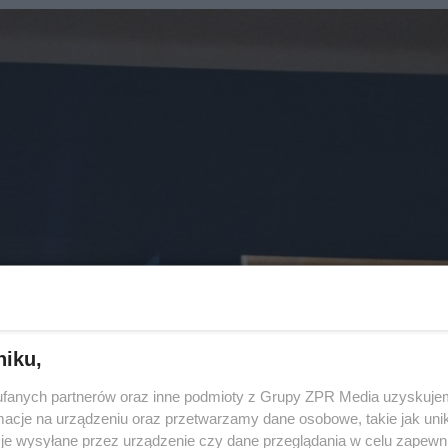
niku,
fanych partnerów oraz inne podmioty z Grupy ZPR Media uzyskujem
cje na urządzeniu oraz przetwarzamy dane osobowe, takie jak unika
je wysyłane przez urządzenie czy dane przeglądania w celu zapewn