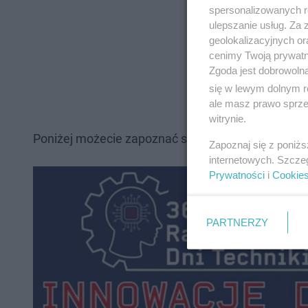
spersonalizowanych re
ulepszanie usług. Za
geolokalizacyjnych or
cenimy Twoją prywatno
Zgoda jest dobrowoln
się w lewym dolnym r
ale masz prawo sprzec
witrynie.
Poniżej możecie zapoznać się z pełnym programe
Zapoznaj się z poniż
internetowych. Szcze
Prywatności
i
Cookie
PARTNERZY