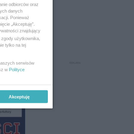
anie odbiorców oraz
nych danych
kacji. Ponieważ
ięcie „Akceptuję”.
ywatności znajdujący
ą zgody użytkownika,
 tylko na tej
 naszych serwisów
esz w
Polityce
Akceptuję