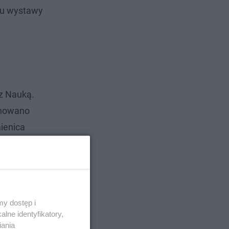
niu wystawy
 z Nauką.
anowano
ienica
y dostęp i
lne identyfikatory,
iania