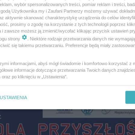
klam, wybór spersonalizowanych treści, pomiar reklam i treści, bad
 zgodą Użytkownika my i Zaufani Partnerzy możemy używać dokład
az aktywnie skanować charakterystykę urządzenia do celów identyfi
ść, prosimy o zgodę na korzystanie z tych technologii poprzez klikn
a i zawsze możesz ją zmienić/wycofać klikając przycisk ustawień pr
ogu strony
. Niektóre rodzaje przetwarzania danych nie wymagaj
iwić się takiemu przetwarzaniu. Preferencje będą miały zastosowanie
m Radomskich Dni Techniki:
szymi informacjami, abyś mógł świadomie i komfortowo korzystać z
gółowe informacje dotyczące przetwarzania Twoich danych znajdzi
s
oraz po kliknięciu w „Ustawienia”.
USTAWIENIA