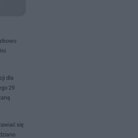
datkowo
Dni
ji dla
ego 29
taną
tawiać się
idziano