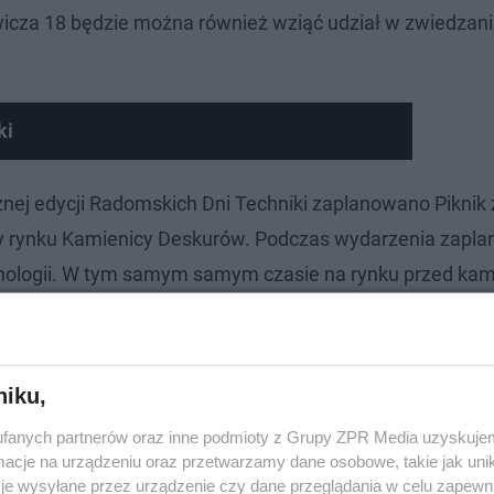
towicza 18 będzie można również wziąć udział w zwiedza
ki
znej edycji Radomskich Dni Techniki zaplanowano Piknik
przy rynku Kamienicy Deskurów. Podczas wydarzenia zapl
hnologii. W tym samym samym czasie na rynku przed kam
 sprzętu wojskowego i pojazdów.
niku,
fanych partnerów oraz inne podmioty z Grupy ZPR Media uzyskujem
cje na urządzeniu oraz przetwarzamy dane osobowe, takie jak unika
je wysyłane przez urządzenie czy dane przeglądania w celu zapewn