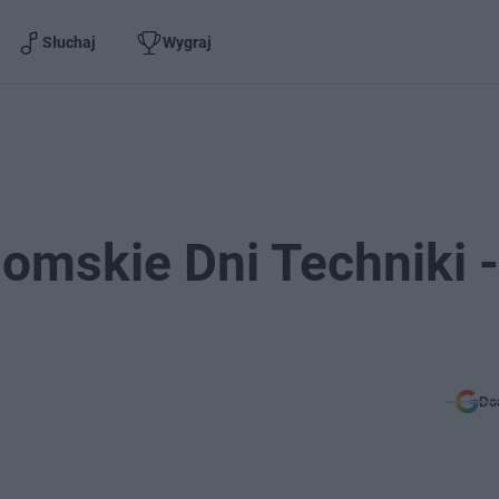
Słuchaj
Wygraj
domskie Dni Techniki 
Do