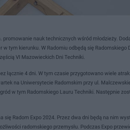
in. promowanie nauk technicznych wśród młodzieży. Do
er w tym kierunku. W Radomiu odbędą się Radomskiego 
częścią VI Mazowieckich Dni Techniki.
zez łącznie 4 dni. W tym czasie przygotowano wiele atrakc
zwartek na Uniwersytecie Radomskim przy ul. Malczewski
nagród w tym Radomskiego Lauru Techniki. Następnie zos
zyna się Radom Expo 2024. Przez dwa dni będą na nim wys
ą możliwości radomskiego przemysłu. Podczas Expo przew