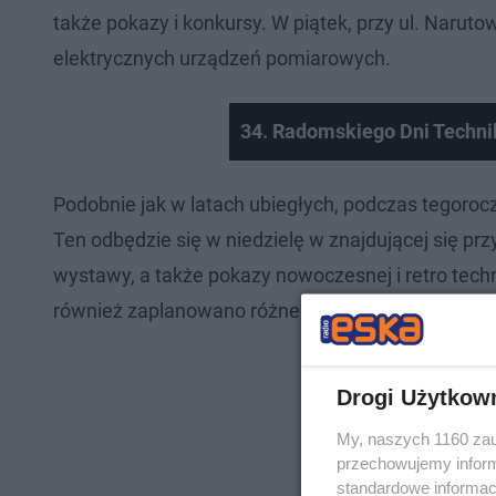
także pokazy i konkursy. W piątek, przy ul. Naru
elektrycznych urządzeń pomiarowych.
34. Radomskiego Dni Techni
Podobnie jak w latach ubiegłych, podczas tegoroc
Ten odbędzie się w niedzielę w znajdującej się 
wystawy, a także pokazy nowoczesnej i retro tec
również zaplanowano różne atrakcję np. wystawę
Drogi Użytkow
My, naszych 1160 zau
przechowujemy informa
standardowe informac