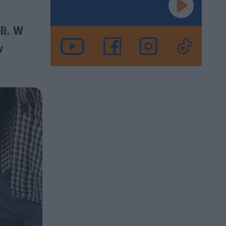
li. W
w