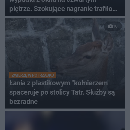
piętrze. Szokujące nagranie trafiło
do sieci
10
ZWIERZĘ W POTRZASKU
Łania z plastikowym "kołnierzem"
spaceruje po stolicy Tatr. Służby są
bezradne