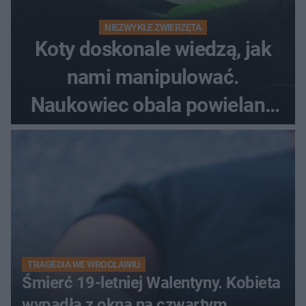
NIEZWYKŁE ZWIERZĘTA
Koty doskonale wiedzą, jak
nami manipulować.
Naukowiec obala powielane
od lat mity na ich temat
TRAGEDIA WE WROCŁAWIU
Śmierć 19-letniej Walentyny. Kobieta
wypadła z okna na czwartym