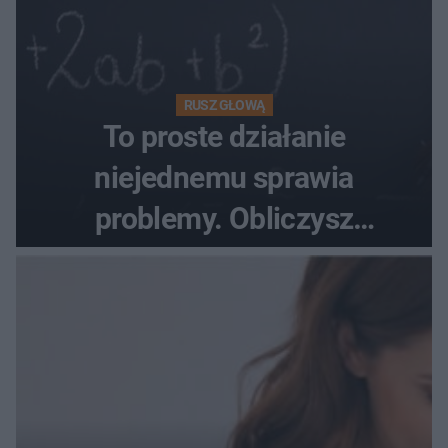
RUSZ GŁOWĄ
To proste działanie
niejednemu sprawia
problemy. Obliczysz
poprawnie, ile to jest
72+7×7−7×5=?