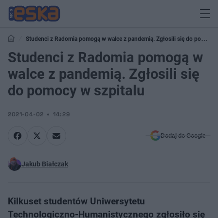
Studenci z Radomia pomogą w walce z pandemią. Zgłosili się do pomocy
w szpitalu
Studenci z Radomia pomogą w
walce z pandemią. Zgłosili się
do pomocy w szpitalu
2021-04-02
14:29
Dodaj do Google
Jakub Białczak
Kilkuset studentów Uniwersytetu
Technologiczno-Humanistycznego zgłosiło się