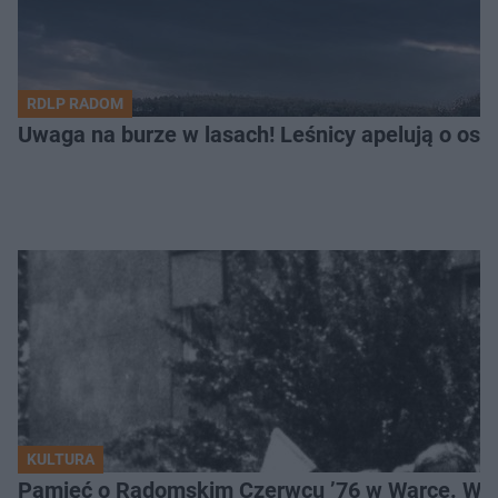
RDLP RADOM
Uwaga na burze w lasach! Leśnicy apelują o os
KULTURA
Pamięć o Radomskim Czerwcu ’76 w Warce. Wyj