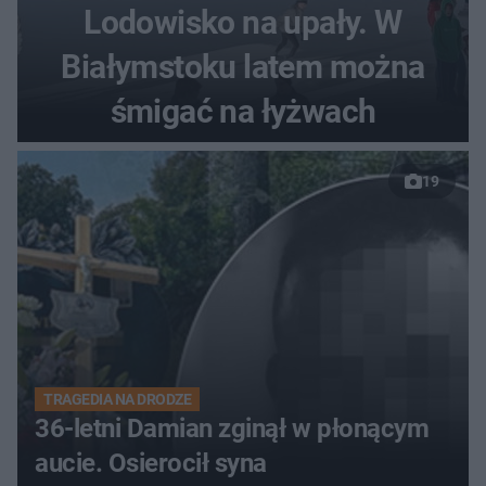
Lodowisko na upały. W
Białymstoku latem można
śmigać na łyżwach
19
TRAGEDIA NA DRODZE
36-letni Damian zginął w płonącym
aucie. Osierocił syna